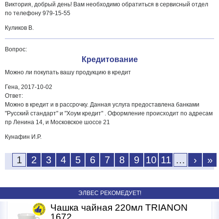
Виктория, добрый день! Вам необходимо обратиться в сервисный отдел
по телефону 979-15-55
Куликов В.
Вопрос:
Кредитование
Можно ли покупать вашу продукцию в кредит
Гена,
2017-10-02
Ответ:
Можно в кредит и в рассрочку. Данная услуга предоставлена банками
"Русский стандарт" и "Хоум кредит" . Оформление происходит по адресам
пр Ленина 14, и Московское шоссе 21
Кунафин И.Р.
1
2
3
4
5
6
7
8
9
10
11
…
›
»
ЭЛВЕС РЕКОМЕДУЕТ!
Чашка чайная 220мл TRIANON
1672