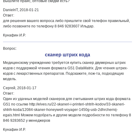
Вышлите прайс, оптовые скидки есть?
DanielriT,
2018-01-21
Ответ:
для решения вашего вопроса либо пришлите свой телефон правильный,
либо позвоните по телефону 8 846 9283607 Ильдар.
Кунафин И.Р.
Вопрос:
сканер штрих кода
Медицинскому учреждению требуется купить сканер двумерных штрих
кодов с поддержкой чтения формата GS1 DataMatrix. Для чтения штрих-
кодов с лекарственных препаратов. Подскажите, пож-та, подходящую
модель.
Сергей,
2018-01-17
Ответ:
Один из удачных моделей сканеров для считывания штрих кода формата
GS1 по ссылке http://elves.ru/22-skaneri-i-printeri-shtrih-kodov/33-skaneri-
shtrih-koda/12084-skaner-honeywell-voyager-1450g-usb-2dhrchernij-
egais.html Можем подобрать и другие модели подробности по телефону 8
846 9283652 у менеджеров
Кунафин И.Р.