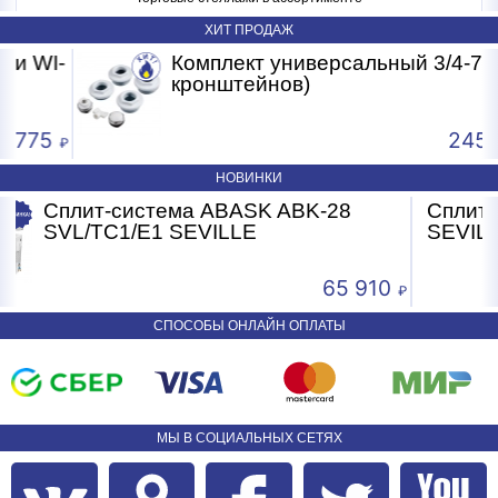
ХИТ ПРОДАЖ
I-
Комплект универсальный 3/4-7 (без
кронштейнов)
5
245.50
НОВИНКИ
 ABASK ABK-28
Сплит-система A
VILLE
SVL/TC1/E1 SEVI
65 910
СПОСОБЫ ОНЛАЙН ОПЛАТЫ
МЫ В СОЦИАЛЬНЫХ СЕТЯХ