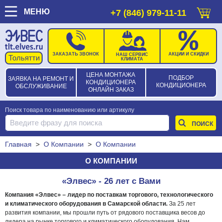
МЕНЮ
+7 (846) 979-11-11
ЗАКАЗАТЬ ЗВОНОК
АКЦИИ И СКИДКИ
НАШ СЕРВИС
КЛИМАТА
ЦЕНА МОНТАЖА
ПОДБОР
ЗАЯВКА НА РЕМОНТ И
КОНДИЦИОНЕРА
КОНДИЦИОНЕРА
ОБСЛУЖИВАНИЕ
ОНЛАЙН ЗАКАЗ
Поиск товара по наименованию или артикулу
Главная
>
О Компании
>
О Компании
О КОМПАНИИ
«Элвес» - 26 лет с Вами
Компания «Элвес» – лидер по поставкам торгового, технологического
и климатического оборудования в Самарской области.
За 25 лет
развития компании, мы прошли путь от рядового поставщика весов до
лидера на рынке торгового и климатического оборудования. Нам