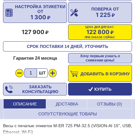
НАСТРОЙКА ЭТИКЕТКИ
ПОВЕРКА ОТ
ОТ
1 225
1 300
ЦЕНА ДНЯ ДЛЯ ВАС:
127 900
122 800
ПРИ ЗАКАЗЕ СЕЙЧАС
СРОК ПОСТАВКИ 14 ДНЕЙ, УТОЧНИТЬ
Хочу первым узнать о
Гарантия 24 месяца
снижении цены!
ШТ
ДОБАВИТЬ В КОРЗИНУ
ЗАКАЗАТЬ
КУПИТЬ
КОНСУЛЬТАЦИЮ
ОПИСАНИЕ
ДОСТАВКА
ОТЗЫВЫ (0)
СОПУТСТВУЮЩИЕ ТОВАРЫ
Весы с печатью этикеток M-ER 725 PM-32.5 (VISION-AI 15", USB,
Ethernet, Wi-Fi)