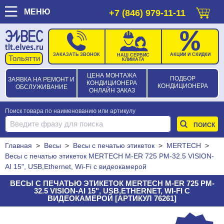
МЕНЮ
+7 (846) 979-11-11
ЗАКАЗАТЬ ЗВОНОК
АКЦИИ И СКИДКИ
НАШ СЕРВИС
КЛИМАТА
ЦЕНА МОНТАЖА
ПОДБОР
ЗАЯВКА НА РЕМОНТ И
КОНДИЦИОНЕРА
КОНДИЦИОНЕРА
ОБСЛУЖИВАНИЕ
ОНЛАЙН ЗАКАЗ
Поиск товара по наименованию или артикулу
Главная
>
Весы
>
Весы с печатью этикеток
>
MERTECH
>
Весы с печатью этикеток MERTECH M-ER 725 PM-32.5 VISION-
AI 15", USB,Ethernet, Wi-Fi с видеокамерой
ВЕСЫ С ПЕЧАТЬЮ ЭТИКЕТОК MERTECH M-ER 725 PM-
32.5 VISION-AI 15", USB,ETHERNET, WI-FI С
ВИДЕОКАМЕРОЙ [АРТИКУЛ 76261]