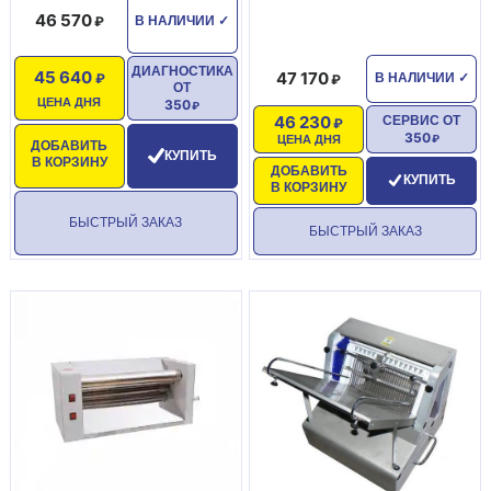
46 570
В НАЛИЧИИ
✓
ДИАГНОСТИКА
45 640
47 170
В НАЛИЧИИ
✓
ОТ
ЦЕНА ДНЯ
350
46 230
СЕРВИС ОТ
350
ЦЕНА ДНЯ
ДОБАВИТЬ
КУПИТЬ
В КОРЗИНУ
ДОБАВИТЬ
КУПИТЬ
В КОРЗИНУ
БЫСТРЫЙ ЗАКАЗ
БЫСТРЫЙ ЗАКАЗ