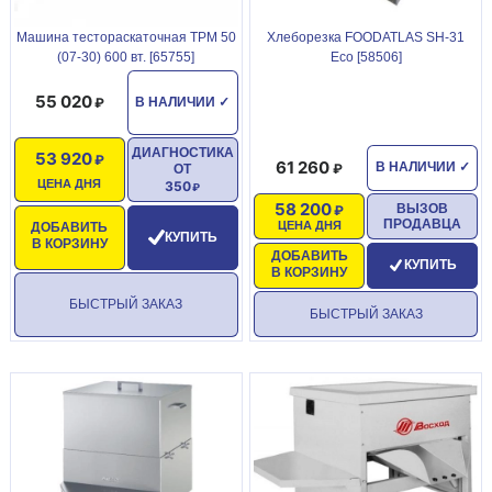
Машина тестораскаточная ТРМ 50
Хлеборезка FOODATLAS SH-31
(07-30) 600 вт. [65755]
Eco [58506]
55 020
В НАЛИЧИИ
✓
ДИАГНОСТИКА
53 920
61 260
В НАЛИЧИИ
✓
ОТ
ЦЕНА ДНЯ
350
58 200
ВЫЗОВ
ПРОДАВЦА
ЦЕНА ДНЯ
ДОБАВИТЬ
КУПИТЬ
В КОРЗИНУ
ДОБАВИТЬ
КУПИТЬ
В КОРЗИНУ
БЫСТРЫЙ ЗАКАЗ
БЫСТРЫЙ ЗАКАЗ