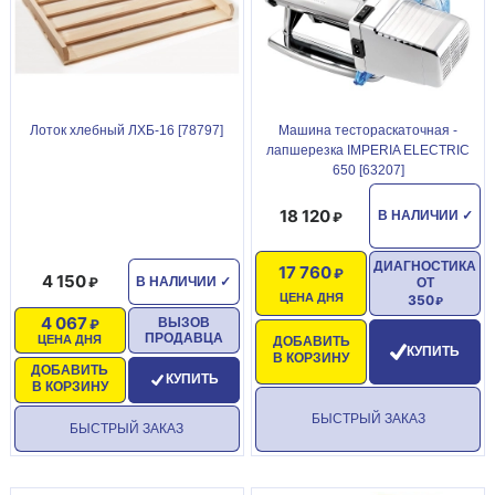
Лоток хлебный ЛХБ-16 [78797]
Машина тестораскаточная -
лапшерезка IMPERIA ELECTRIC
650 [63207]
18 120
В НАЛИЧИИ
✓
ДИАГНОСТИКА
17 760
4 150
В НАЛИЧИИ
✓
ОТ
ЦЕНА ДНЯ
350
4 067
ВЫЗОВ
ПРОДАВЦА
ЦЕНА ДНЯ
ДОБАВИТЬ
КУПИТЬ
В КОРЗИНУ
ДОБАВИТЬ
КУПИТЬ
В КОРЗИНУ
БЫСТРЫЙ ЗАКАЗ
БЫСТРЫЙ ЗАКАЗ