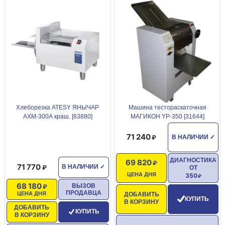
Хлеборезка ATESY ЯНЫЧАР
Машина тестораскаточная
АХМ-300А краш. [63880]
МАГИКОН YP-350 [31644]
71 240
В НАЛИЧИИ
✓
ДИАГНОСТИКА
69 820
71 770
В НАЛИЧИИ
✓
ОТ
ЦЕНА ДНЯ
350
68 180
ВЫЗОВ
ПРОДАВЦА
ЦЕНА ДНЯ
ДОБАВИТЬ
КУПИТЬ
В КОРЗИНУ
ДОБАВИТЬ
КУПИТЬ
В КОРЗИНУ