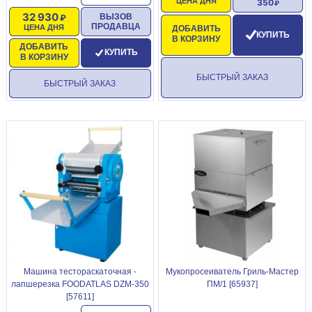
ЦЕНА ДНЯ
350
32 930
ВЫЗОВ
ПРОДАВЦА
ЦЕНА ДНЯ
ДОБАВИТЬ
КУПИТЬ
В КОРЗИНУ
ДОБАВИТЬ
КУПИТЬ
В КОРЗИНУ
БЫСТРЫЙ ЗАКАЗ
БЫСТРЫЙ ЗАКАЗ
Машина тестораскаточная -
Мукопросеиватель Гриль-Мастер
лапшерезка FOODATLAS DZM-350
ПМ/1 [65937]
[57611]