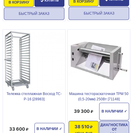
КУПИТЬ
В КОРЗИНУ
В КОРЗИНУ
БЫСТРЫЙ ЗАКАЗ
БЫСТРЫЙ ЗАКАЗ
Тележка стеллажная Восход ТС-
Машина тестораскаточная ТРМ 50
Р-16 [28983]
(0,5-20мм) 250Вт [71148]
39 300
В НАЛИЧИИ
✓
ДИАГНОСТИКА
38 510
33 600
В НАЛИЧИИ
✓
ОТ