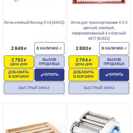
Лоток хлебный Восход Л-14 [34412]
Лоток для транспортировки Х-3.3
цветной, хлебный,
перфорированный 4-х бортный
4077 [61922]
2 849
2 880
В НАЛИЧИИ
✓
В НАЛИЧИИ
✓
2 792
2 794
ВЫЗОВ
ВЫЗОВ
ПРОДАВЦА
ПРОДАВЦА
ЦЕНА ДНЯ
ЦЕНА ДНЯ
ДОБАВИТЬ
ДОБАВИТЬ
КУПИТЬ
КУПИТЬ
В КОРЗИНУ
В КОРЗИНУ
БЫСТРЫЙ ЗАКАЗ
БЫСТРЫЙ ЗАКАЗ