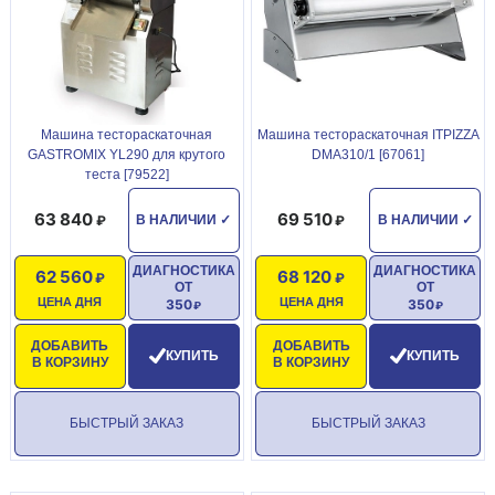
Машина тестораскаточная
Машина тестораскаточная ITPIZZA
GASTROMIX YL290 для крутого
DMA310/1 [67061]
теста [79522]
63 840
69 510
В НАЛИЧИИ
✓
В НАЛИЧИИ
✓
ДИАГНОСТИКА
ДИАГНОСТИКА
62 560
68 120
ОТ
ОТ
ЦЕНА ДНЯ
ЦЕНА ДНЯ
350
350
ДОБАВИТЬ
ДОБАВИТЬ
КУПИТЬ
КУПИТЬ
В КОРЗИНУ
В КОРЗИНУ
БЫСТРЫЙ ЗАКАЗ
БЫСТРЫЙ ЗАКАЗ