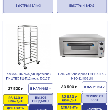
БЫСТРЫЙ ЗАКАЗ
БЫСТРЫЙ ЗАКАЗ
Тележка-шпилька для противней
Печь хлебопекарная FOODATLAS
ПИЩТЕХ ТШ-П12 нерж. [60172]
HEO-11 [80218]
33 500
В НАЛИЧИИ
✓
27 520
В НАЛИЧИИ
✓
32 830
СЕРВИС ОТ
26 140
ВЫЗОВ
350
ЦЕНА ДНЯ
ПРОДАВЦА
ЦЕНА ДНЯ
ДОБАВИТЬ
ДОБАВИТЬ
КУПИТЬ