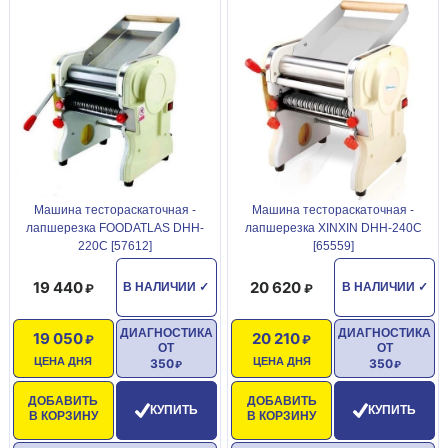
Машина тестораскаточная -
Машина тестораскаточная -
лапшерезка FOODATLAS DHH-
лапшерезка XINXIN DHH-240C
220C [57612]
[65559]
19 440
20 620
В НАЛИЧИИ
✓
В НАЛИЧИИ
✓
ДИАГНОСТИКА
ДИАГНОСТИКА
19 050
20 210
ОТ
ОТ
ЦЕНА ДНЯ
ЦЕНА ДНЯ
350
350
ДОБАВИТЬ
ДОБАВИТЬ
КУПИТЬ
КУПИТЬ
В КОРЗИНУ
В КОРЗИНУ