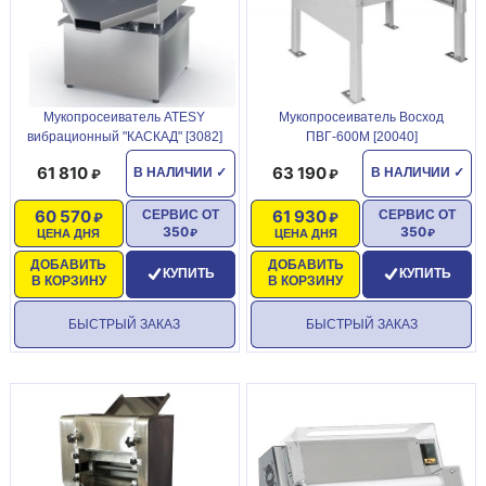
Мукопросеиватель ATESY
Мукопросеиватель Восход
вибрационный "КАСКАД" [3082]
ПВГ-600М [20040]
61 810
63 190
В НАЛИЧИИ
✓
В НАЛИЧИИ
✓
60 570
61 930
СЕРВИС ОТ
СЕРВИС ОТ
350
350
ЦЕНА ДНЯ
ЦЕНА ДНЯ
ДОБАВИТЬ
ДОБАВИТЬ
КУПИТЬ
КУПИТЬ
В КОРЗИНУ
В КОРЗИНУ
БЫСТРЫЙ ЗАКАЗ
БЫСТРЫЙ ЗАКАЗ