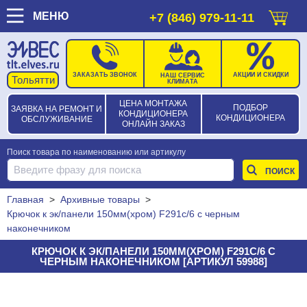
МЕНЮ
+7 (846) 979-11-11
ЗАКАЗАТЬ ЗВОНОК
АКЦИИ И СКИДКИ
НАШ СЕРВИС
КЛИМАТА
ЦЕНА МОНТАЖА
ПОДБОР
ЗАЯВКА НА РЕМОНТ И
КОНДИЦИОНЕРА
КОНДИЦИОНЕРА
ОБСЛУЖИВАНИЕ
ОНЛАЙН ЗАКАЗ
Поиск товара по наименованию или артикулу
Главная
>
Архивные товары
>
Крючок к эк/панели 150мм(хром) F291с/6 с черным
наконечником
КРЮЧОК К ЭК/ПАНЕЛИ 150ММ(ХРОМ) F291С/6 С
ЧЕРНЫМ НАКОНЕЧНИКОМ [АРТИКУЛ 59988]