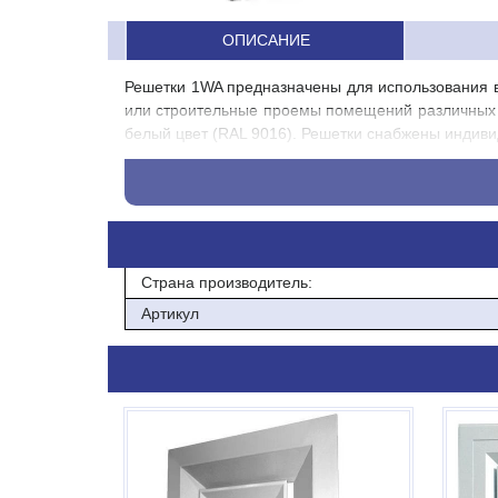
ОПИСАНИЕ
Решетки 1WA предназначены для использования в
или строительные проемы помещений различных 
белый цвет (RAL 9016). Решетки снабжены индиви
Материал изготовления: алюминий
Габаритный размер, мм: 145х345
Посадочный размер, мм:100х300
Страна производитель:
Однорядная решетка
Артикул