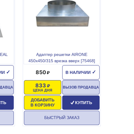
 EAL
Адаптер решетки AIRONE
450х450/315 врезка вверх [75468]
850
✓
✓
ЧИИ
В НАЛИЧИИ
833
ОДАВЦА
ВЫЗОВ ПРОДАВЦА
ЦЕНА ДНЯ
ДОБАВИТЬ
ИТЬ
КУПИТЬ
В КОРЗИНУ
БЫСТРЫЙ ЗАКАЗ