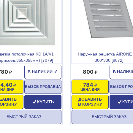
шетка потолочная KD 1A/V1
Наружная решетка AIRONE
присоед.355х355мм) [7079]
300*300 [9872]
780
800
✓
В НАЛИЧИИ
В НАЛИ
4.40
784
ВЫЗОВ ПРОДАВЦА
ВЫЗОВ ПР
ЕНА ДНЯ
ЦЕНА ДНЯ
БАВИТЬ
ДОБАВИТЬ
КУПИТЬ
КУП
КОРЗИНУ
В КОРЗИНУ
БЫСТРЫЙ ЗАКАЗ
БЫСТРЫЙ ЗАКАЗ