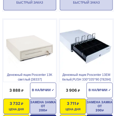
БЫСТРЫЙ ЗАКАЗ
БЫСТРЫЙ ЗАКАЗ
Денежный ящик Poscenter 13K
Денежный ящик Poscenter 13ЕМ
светлый [38337]
белый,PUSH 330*335*90 [78284]
3 888
3 906
В НАЛИЧИИ
✓
В НАЛИЧИИ
✓
ЗАМЕНА ЗАМКА
ЗАМЕНА ЗАМКА
3 732
3 711
ОТ
ОТ
ЦЕНА ДНЯ
ЦЕНА ДНЯ
200
200