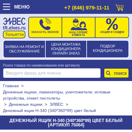
МЕНЮ
+7 (846) 979-11-11
ЗАКАЗАТЬ ЗВОНОК
АКЦИИ И СКИДКИ
НАШ СЕРВИС
КЛИМАТА
ЦЕНА МОНТАЖА
ПОДБОР
ЗАЯВКА НА РЕМОНТ И
КОНДИЦИОНЕРА
КОНДИЦИОНЕРА
ОБСЛУЖИВАНИЕ
ОНЛАЙН ЗАКАЗ
Поиск товара по наименованию или артикулу
Главная
>
Денежные ящики, ламинаторы, уничтожители, игловые
устройства, этикет пистолеты
>
Денежные ящики
>
ЭЛВЕС
>
Денежный ящик H-340 (340*360*99) цвет белый
ДЕНЕЖНЫЙ ЯЩИК H-340 (340*360*99) ЦВЕТ БЕЛЫЙ
[АРТИКУЛ 75064]