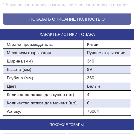
" Верхняя часть корпуса металл, нижняя часть корпуса пластик.
" Четыре нерегулируемых по ширине отделения для банкнот с
ПОКАЗАТЬ ОПИСАНИЕ ПОЛНОСТЬЮ
пластиковыми прижимами.
" Съёмный модуль для монет на четыре отсека, с регулировкой
ХАРАКТЕРИСТИКИ ТОВАРА
по ширине и возможностью дополнительного разделения.
Страна производитель:
Китай
" Механический 3-х позиционный замок.
Механизм открывания
Ручное открывание
" Ролики из твёрдого пластика с подшипниками.
Ширина (мм)
340
" Цвет - белый или чёрный.
Высота (мм)
99
Глубина (мм)
360
Масса не более 2,8 кг
Цвет
Белый
Количество лотков для купюр (шт)
4
Количество лотков для монент (шт)
6
Артикул
75064
ПОХОЖИЕ ТОВАРЫ: