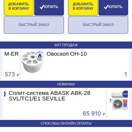
ДОБАВИТЬ
ДОБАВИТЬ
КУПИТЬ
КУПИТЬ
В КОРЗИНУ
В КОРЗИНУ
БЫСТРЫЙ ЗАКАЗ
БЫСТРЫЙ ЗАКАЗ
ХИТ ПРОДАЖ
R
Овоскоп ОН-10
1 078
НОВИНКИ
Сплит-система ABASK ABK-18
SVL/TC1/E1 SEVILLE
910
41 410
СПОСОБЫ ОНЛАЙН ОПЛАТЫ