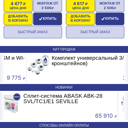
4 477
4 617
МОНТАЖ ОТ
МОНТАЖ ОТ
2 500
2 500
ЦЕНА ДНЯ
ЦЕНА ДНЯ
ДОБАВИТЬ
ДОБАВИТЬ
КУПИТЬ
КУПИТЬ
В КОРЗИНУ
В КОРЗИНУ
БЫСТРЫЙ ЗАКАЗ
БЫСТРЫЙ ЗАКАЗ
ХИТ ПРОДАЖ
-
Комплект универсальный 3/4-7 (без
кронштейнов)
245.50
НОВИНКИ
Сплит-система ABASK ABK-18
SVL/TC1/E1 SEVILLE
 910
41 41
СПОСОБЫ ОНЛАЙН ОПЛАТЫ