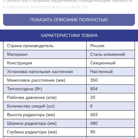
с полностью стальным сердечником,определяющим прочность
и идеальные антикоррозионные свойства.
В разработке дизайна радиатора принимали участие ведущие
ПОКАЗАТЬ ОПИСАНИЕ ПОЛНОСТЬЮ
отраслевые специалисты Росии и студии промышленного
дизайна Европы.Плавность,изящество и элегантность каждой
ХАРАКТЕРИСТИКИ ТОВАРА
линии добавит индивидуальности любому интерьеру.А
безукоризненная отделка поверхности позволит оценить
Страна производитель:
Россия
высочайший уровень качества.
Материал
Сталь-алюминий
Радиаторы Теплоприбор могут устанавливаться в центральных
Конструкция
Секционный
и автономных системах с применением
Установка напольная настенная
Настенный
двухтрубной,однотрубной и лучевых схем монтажа.
Межосевое расстояние (мм)
350
Высокая теплоотдача секций дает возможность устанавливать
Теплоотдача (Вт)
804
радиаторы в низкотемпературной системе отопления.
Рабочее давление (атм)
20
Гарантия производителя-15 лет с момента
Количество секций (шт)
6
продажи.Застроховано Ингосстрахом.
Высота радиатора (мм)
403
Рпрессовочноле давление-30 атмосфер.
Ширина радиатора (мм)
480
Максимальная температура теплоносителя 110 гр.С.
Глубина радиатора (мм)
90