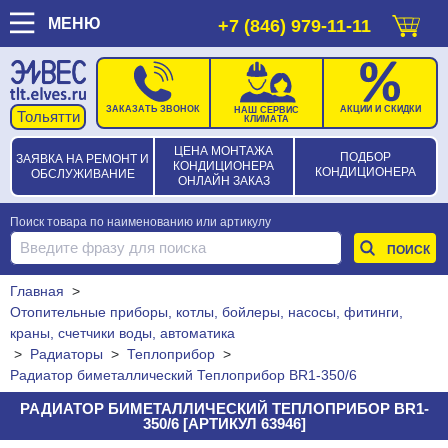
МЕНЮ
+7 (846) 979-11-11
ЗАКАЗАТЬ ЗВОНОК
АКЦИИ И СКИДКИ
НАШ СЕРВИС
КЛИМАТА
ЦЕНА МОНТАЖА
ПОДБОР
ЗАЯВКА НА РЕМОНТ И
КОНДИЦИОНЕРА
КОНДИЦИОНЕРА
ОБСЛУЖИВАНИЕ
ОНЛАЙН ЗАКАЗ
Поиск товара по наименованию или артикулу
Главная
>
Отопительные приборы, котлы, бойлеры, насосы, фитинги,
краны, счетчики воды, автоматика
>
Радиаторы
>
Теплоприбор
>
Радиатор биметаллический Теплоприбор BR1-350/6
РАДИАТОР БИМЕТАЛЛИЧЕСКИЙ ТЕПЛОПРИБОР BR1-
350/6 [АРТИКУЛ 63946]