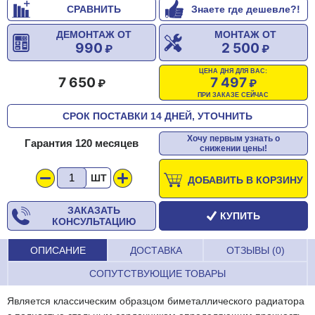
СРАВНИТЬ
Знаете где дешевле?!
ДЕМОНТАЖ ОТ
МОНТАЖ ОТ
990
2 500
ЦЕНА ДНЯ ДЛЯ ВАС:
7 650
7 497
ПРИ ЗАКАЗЕ СЕЙЧАС
СРОК ПОСТАВКИ 14 ДНЕЙ, УТОЧНИТЬ
Хочу первым узнать о
Гарантия 120 месяцев
снижении цены!
ШТ
ДОБАВИТЬ В КОРЗИНУ
ЗАКАЗАТЬ
КУПИТЬ
КОНСУЛЬТАЦИЮ
ОПИСАНИЕ
ДОСТАВКА
ОТЗЫВЫ (0)
СОПУТСТВУЮЩИЕ ТОВАРЫ
Является классическим образцом биметаллического радиатора