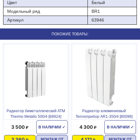
Давление на разрыв-100 атмосфер
Цвет
Белый
Модельный ряд
BR1
Артикул
63946
ПОХОЖИЕ ТОВАРЫ:
Радиатор биметаллический АТМ
Радиатор алюминиевый
Thermo Metallo 500/4 [68924]
Теплоприбор AR1-350/4 [80098]
3 500
4 300
В НАЛИЧИИ
✓
В НАЛИЧИИ
✓
3 360
4 171
МОНТАЖ ОТ
МОНТАЖ ОТ