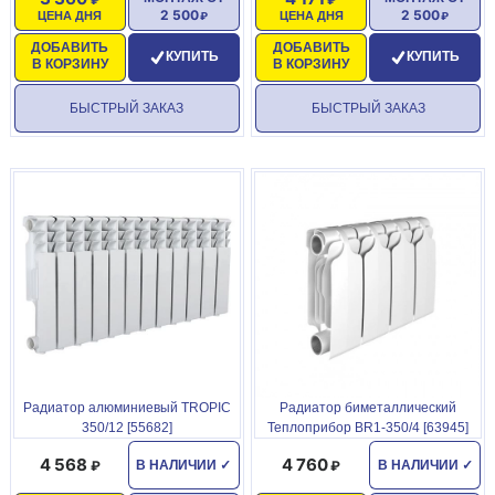
2 500
2 500
ЦЕНА ДНЯ
ЦЕНА ДНЯ
ДОБАВИТЬ
ДОБАВИТЬ
КУПИТЬ
КУПИТЬ
В КОРЗИНУ
В КОРЗИНУ
БЫСТРЫЙ ЗАКАЗ
БЫСТРЫЙ ЗАКАЗ
Радиатор алюминиевый TROPIC
Радиатор биметаллический
350/12 [55682]
Теплоприбор BR1-350/4 [63945]
4 568
4 760
В НАЛИЧИИ
✓
В НАЛИЧИИ
✓