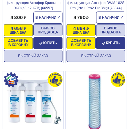
фильтрующих Аквафор Кристалл
фильтрующих Аквафор DWM 102S
ЭКО (К3-К2-К7В) [66557]
Pro (Pro1-Pro2-ProBMg) [78844]
4 800
4 790
В НАЛИЧИИ
✓
В НАЛИЧИИ
✓
4 656
4 694
ВЫЗОВ
ВЫЗОВ
ПРОДАВЦА
ПРОДАВЦА
ЦЕНА ДНЯ
ЦЕНА ДНЯ
ДОБАВИТЬ
ДОБАВИТЬ
КУПИТЬ
КУПИТЬ
В КОРЗИНУ
В КОРЗИНУ
БЫСТРЫЙ ЗАКАЗ
БЫСТРЫЙ ЗАКАЗ