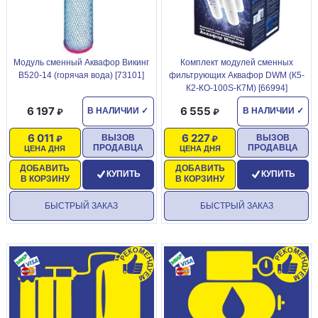
Модуль сменный Аквафор Викинг
Комплект модулей сменных
B520-14 (горячая вода) [73101]
фильтрующих Аквафор DWM (К5-
К2-КО-100S-К7М) [66994]
6 197
6 555
В НАЛИЧИИ
✓
В НАЛИЧИИ
✓
6 011
6 227
ВЫЗОВ
ВЫЗОВ
ПРОДАВЦА
ПРОДАВЦА
ЦЕНА ДНЯ
ЦЕНА ДНЯ
ДОБАВИТЬ
ДОБАВИТЬ
КУПИТЬ
КУПИТЬ
В КОРЗИНУ
В КОРЗИНУ
БЫСТРЫЙ ЗАКАЗ
БЫСТРЫЙ ЗАКАЗ