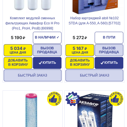
Комплект модулей сменных
Набор картриджей atoll №102
фильтрующих Аквафор Eco H Pro
STDА (для A-550, A-560) [57702]
(Pro1, ProH, ProB) [66998]
5 190
5 272
В НАЛИЧИИ
✓
В ПУТИ
5 034
5 167
ВЫЗОВ
ВЫЗОВ
ПРОДАВЦА
ПРОДАВЦА
ЦЕНА ДНЯ
ЦЕНА ДНЯ
ДОБАВИТЬ
ДОБАВИТЬ
КУПИТЬ
КУПИТЬ
В КОРЗИНУ
В КОРЗИНУ
БЫСТРЫЙ ЗАКАЗ
БЫСТРЫЙ ЗАКАЗ