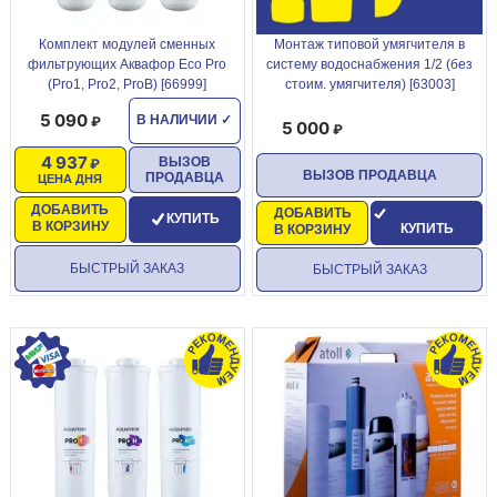
Комплект модулей сменных
Монтаж типовой умягчителя в
фильтрующих Аквафор Eco Pro
систему водоснабжения 1/2 (без
(Pro1, Pro2, ProB) [66999]
стоим. умягчителя) [63003]
5 090
В НАЛИЧИИ
✓
5 000
4 937
ВЫЗОВ
ВЫЗОВ ПРОДАВЦА
ПРОДАВЦА
ЦЕНА ДНЯ
ДОБАВИТЬ
ДОБАВИТЬ
КУПИТЬ
В КОРЗИНУ
КУПИТЬ
В КОРЗИНУ
БЫСТРЫЙ ЗАКАЗ
БЫСТРЫЙ ЗАКАЗ