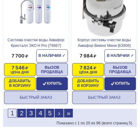
Система очистки воды Аквафор
Корпус системы очистки воды
Кристалл ЭКО Н Pro [79867]
Аквафор Викинг Мини [63906]
7 700
7 984
В НАЛИЧИИ
✓
В НАЛИЧИИ
✓
7 546
7 824
ВЫЗОВ
ВЫЗОВ
ПРОДАВЦА
ПРОДАВЦА
ЦЕНА ДНЯ
ЦЕНА ДНЯ
ДОБАВИТЬ
ДОБАВИТЬ
КУПИТЬ
КУПИТЬ
В КОРЗИНУ
В КОРЗИНУ
БЫСТРЫЙ ЗАКАЗ
БЫСТРЫЙ ЗАКАЗ
1
2
3
4
5
›
»
Показано с 1 по 20 из 96 (всего страниц 5)