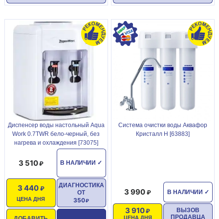
Диспенсер воды настольный Aqua
Система очистки воды Аквафор
Work 0.7TWR бело-черный, без
Кристалл Н [63883]
нагрева и охлаждения [73075]
3 510
В НАЛИЧИИ
✓
ДИАГНОСТИКА
3 440
3 990
В НАЛИЧИИ
✓
ОТ
ЦЕНА ДНЯ
350
3 910
ВЫЗОВ
ПРОДАВЦА
ЦЕНА ДНЯ
ДОБАВИТЬ