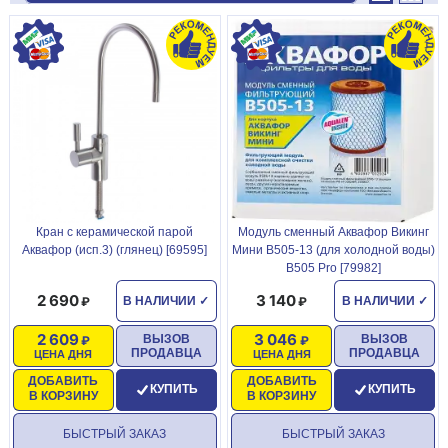
Кран с керамической парой
Модуль сменный Аквафор Викинг
Аквафор (исп.3) (глянец) [69595]
Мини В505-13 (для холодной воды)
B505 Pro [79982]
2 690
3 140
В НАЛИЧИИ
✓
В НАЛИЧИИ
✓
2 609
3 046
ВЫЗОВ
ВЫЗОВ
ПРОДАВЦА
ПРОДАВЦА
ЦЕНА ДНЯ
ЦЕНА ДНЯ
ДОБАВИТЬ
ДОБАВИТЬ
КУПИТЬ
КУПИТЬ
В КОРЗИНУ
В КОРЗИНУ
БЫСТРЫЙ ЗАКАЗ
БЫСТРЫЙ ЗАКАЗ