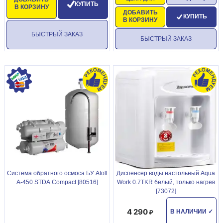
КУПИТЬ
В КОРЗИНУ
ДОБАВИТЬ
КУПИТЬ
В КОРЗИНУ
БЫСТРЫЙ ЗАКАЗ
БЫСТРЫЙ ЗАКАЗ
Система обратного осмоса БУ Atoll
Диспенсер воды настольный Aqua
A-450 STDА Compact [80516]
Work 0.7TKR белый, только нагрев
[73072]
4 290
В НАЛИЧИИ
✓