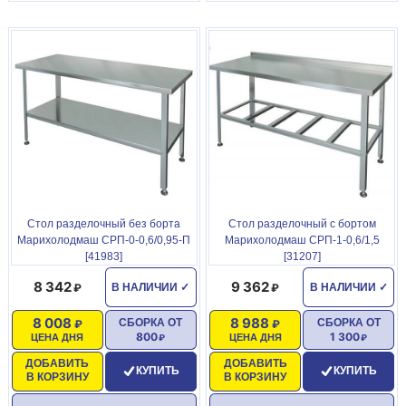
Стол разделочный без борта
Стол разделочный с бортом
Марихолодмаш СРП-0-0,6/0,95-П
Марихолодмаш СРП-1-0,6/1,5
[41983]
[31207]
8 342
9 362
В НАЛИЧИИ
✓
В НАЛИЧИИ
✓
8 008
8 988
СБОРКА ОТ
СБОРКА ОТ
800
1 300
ЦЕНА ДНЯ
ЦЕНА ДНЯ
ДОБАВИТЬ
ДОБАВИТЬ
КУПИТЬ
КУПИТЬ
В КОРЗИНУ
В КОРЗИНУ