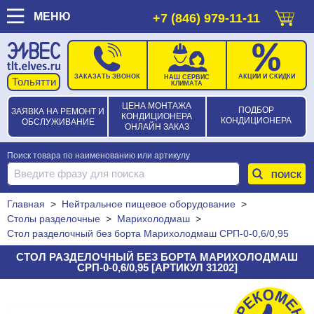
МЕНЮ
+7 (846) 979-11-11
ЗАКАЗАТЬ ЗВОНОК
АКЦИИ И СКИДКИ
НАШ СЕРВИС
КЛИМАТА
ЦЕНА МОНТАЖА
ПОДБОР
ЗАЯВКА НА РЕМОНТ И
КОНДИЦИОНЕРА
КОНДИЦИОНЕРА
ОБСЛУЖИВАНИЕ
ОНЛАЙН ЗАКАЗ
Поиск товара по наименованию или артикулу
Главная
>
Нейтральное пищевое оборудование
>
Столы разделочные
>
Марихолодмаш
>
Стол разделочный без борта Марихолодмаш СРП-0-0,6/0,95
СТОЛ РАЗДЕЛОЧНЫЙ БЕЗ БОРТА МАРИХОЛОДМАШ
СРП-0-0,6/0,95 [АРТИКУЛ 31202]