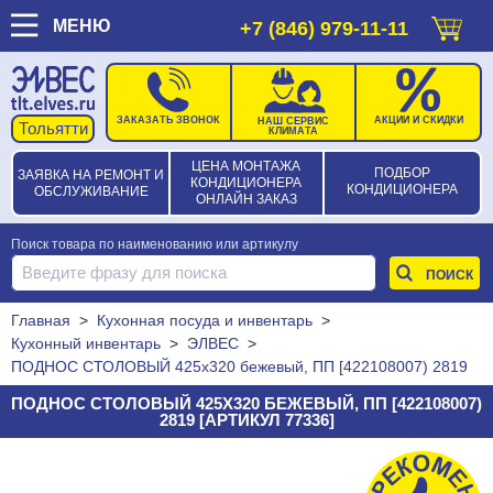
МЕНЮ
+7 (846) 979-11-11
ЗАКАЗАТЬ ЗВОНОК
АКЦИИ И СКИДКИ
НАШ СЕРВИС
КЛИМАТА
ЦЕНА МОНТАЖА
ПОДБОР
ЗАЯВКА НА РЕМОНТ И
КОНДИЦИОНЕРА
КОНДИЦИОНЕРА
ОБСЛУЖИВАНИЕ
ОНЛАЙН ЗАКАЗ
Поиск товара по наименованию или артикулу
Главная
>
Кухонная посуда и инвентарь
>
Кухонный инвентарь
>
ЭЛВЕС
>
ПОДНОС СТОЛОВЫЙ 425х320 бежевый, ПП [422108007) 2819
ПОДНОС СТОЛОВЫЙ 425Х320 БЕЖЕВЫЙ, ПП [422108007)
2819 [АРТИКУЛ 77336]