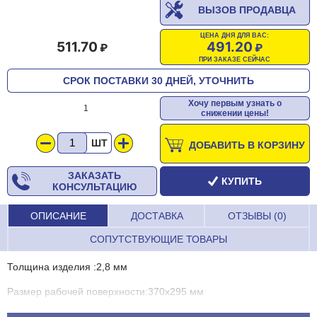
ВЫЗОВ ПРОДАВЦА
ЦЕНА ДНЯ ДЛЯ ВАС:
511.70
491.20
ПРИ ЗАКАЗЕ СЕЙЧАС
СРОК ПОСТАВКИ 30 ДНЕЙ, УТОЧНИТЬ
Хочу первым узнать о
1
снижении цены!
ШТ
ДОБАВИТЬ В КОРЗИНУ
ЗАКАЗАТЬ
КУПИТЬ
КОНСУЛЬТАЦИЮ
ОПИСАНИЕ
ДОСТАВКА
ОТЗЫВЫ (0)
СОПУТСТВУЮЩИЕ ТОВАРЫ
Толщина изделия :2,8 мм
Размер рабочей поверхности:370х295 мм
Размер подноса без ручек:430х320 мм