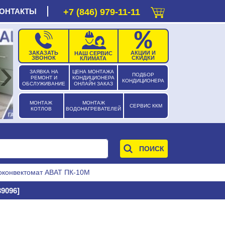
ОНТАКТЫ
+7 (846) 979-11-11
ЗАКАЗАТЬ
АКЦИИ И
НАШ СЕРВИС
›
ЗВОНОК
СКИДКИ
КЛИМАТА
ЗАЯВКА НА
ЦЕНА МОНТАЖА
ПОДБОР
РЕМОНТ И
КОНДИЦИОНЕРА
КОНДИЦИОНЕРА
ОБСЛУЖИВАНИЕ
ОНЛАЙН ЗАКАЗ
МОНТАЖ
МОНТАЖ
СЕРВИС ККМ
КОТЛОВ
ВОДОНАГРЕВАТЕЛЕЙ
оконвектомат ABAT ПК-10М
9096]