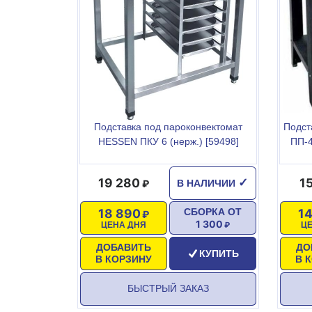
Подставка под пароконвектомат
Подст
HESSEN ПКУ 6 (нерж.) [59498]
ПП-4
19 280
1
✓
В НАЛИЧИИ
18 890
1
СБОРКА ОТ
1 300
ЦЕНА ДНЯ
Ц
ДОБАВИТЬ
ДО
КУПИТЬ
В КОРЗИНУ
В 
БЫСТРЫЙ ЗАКАЗ