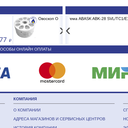
ABK-28 SVL/TC1/E1 SEVILLE
Счетчик газа Бетар СГБМ-
Сплит-си
›
‹
1 078
65 910
ОСОБЫ ОНЛАЙН ОПЛАТЫ
КОМПАНИЯ
О КОМПАНИИ
С
АДРЕСА МАГАЗИНОВ И СЕРВИСНЫХ ЦЕНТРОВ
Н
ИСТОРИЯ КОМПАНИИ
Э