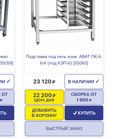
омат
Подставка под печь конв. ABAT ПК-6-
39268]
6/4 (под КЭП-6) [55060]
23 120
✓
✓
ЧИИ
В НАЛИЧИИ
22 200
 ОТ
СБОРКА ОТ
1 900
ЦЕНА ДНЯ
ДОБАВИТЬ
ИТЬ
КУПИТЬ
В КОРЗИНУ
БЫСТРЫЙ ЗАКАЗ