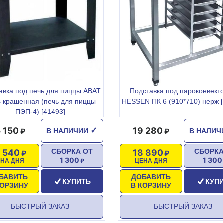
авка под печь для пиццы ABAT
Подставка под пароконвект
 крашенная (печь для пиццы
HESSEN ПК 6 (910*710) нерж [
ПЭП-4) [41493]
5 150
19 280
✓
В НАЛИЧИИ
В НАЛИ
4 540
18 890
СБОРКА ОТ
СБОРКА
1 300
1 300
ЕНА ДНЯ
ЦЕНА ДНЯ
БАВИТЬ
ДОБАВИТЬ
КУПИТЬ
КУП
КОРЗИНУ
В КОРЗИНУ
БЫСТРЫЙ ЗАКАЗ
БЫСТРЫЙ ЗАКАЗ